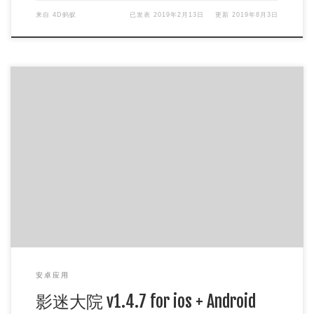
来自
4D蚂蚁
已发表
2019年2月13日
更新
2019年8月3日
软件简介 影迷大院是一款免费的聚合视频播放应用，影迷大
院最新官网已更新，界面简洁清爽，操作也非常的方便，聚合
国内外 vip 视频资 […]
安卓应用
影迷大院 v1.4.7 for ios + Android