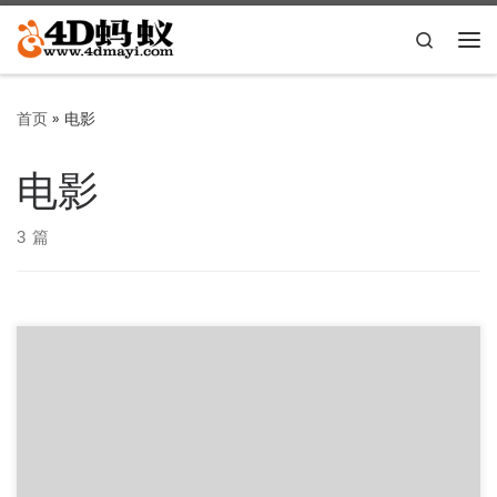
Skip to content
Search
主
首页
»
电影
电影
3 篇
爱，死亡和机器人 Love.Death.and.Robots 由 18 个短篇动画
故事组成，是一部标准的成人动画选集剧，每集 5- […]