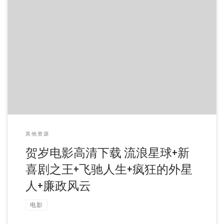
以下为高清HD版，且有水印，资源来自网络，仅供学习交流
使用。 下载地址： 飞驰人生：magnet:?xt=urn:btih:5F0 […]
其他资源
贺岁电影高清下载 流浪星球+新
喜剧之王+飞驰人生+疯狂的外星
人+廉政风云
电影