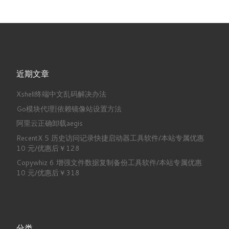
近期文章
Xshell终端中文乱码解决办法
Go模块代理|依赖镜像站设置方法
阿里云正确卸载aegis
RecentX 5 历史访问记录快捷启动器工具软件/本站专属优惠
10 元/优惠后￥128
Copywhiz 6 增强文件数据复制备份工具软件/本站专属优惠
10 元/优惠后￥318
分类