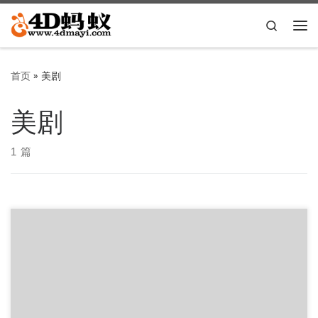
Skip to content
Search
主
首页
»
美剧
美剧
1 篇
爱，死亡和机器人 Love.Death.and.Robots 由 18 个短篇动画
故事组成，是一部标准的成人动画选集剧，每集 5- […]