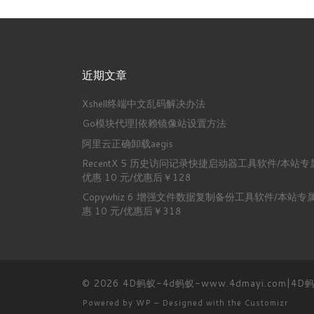
近期文章
Xshell终端中文乱码解决办法
Go模块代理|依赖镜像站设置方法
阿里云正确卸载aegis
RecentX 5 历史访问记录快捷启动器工具软件/本站专
优惠 10 元/优惠后￥128
Copywhiz 6 增强文件数据复制备份工具软件/本站专
惠 10 元/优惠后￥318
© 2026
4D蚂蚁-4d蚂蚁-www.4dmayi.com|4
Powered by
WP
– Designed with the
Customizr