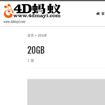
Skip to content
首
www.4dmayi.com
首页
»
20GB
20GB
1 篇
2020.08.07 据说英特尔(著名牙膏厂)泄露了20G
原始码和资料，这牙膏厂也真是不走心啊，这么大