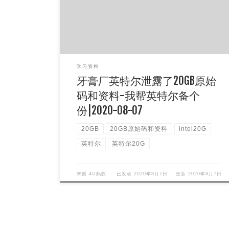
意，小编也是第一时间找到了链 […]
学习资料
牙膏厂英特尔泄露了20GB原始
码和资料-我帮英特尔备个
份|2020-08-07
20GB
20GB原始码和资料
intel20G
英特尔
英特尔20G
来自
4D蚂蚁
已发表
2020年8月7日
更新
2020年8月7日