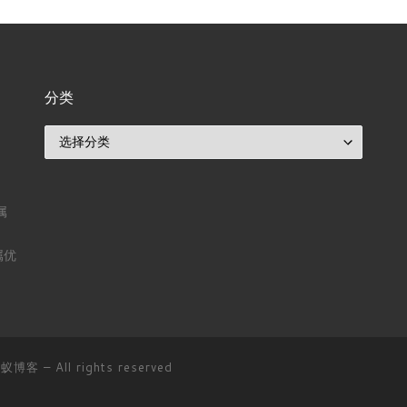
分类
分类
属
属优
D蚂蚁博客
– All rights reserved