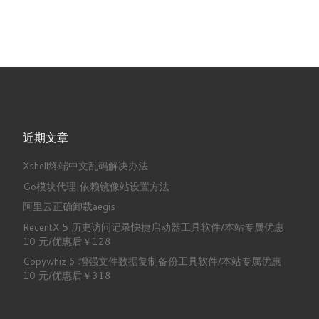
近期文章
Xshell终端中文乱码解决办法
Go模块代理|依赖镜像站设置方法
阿里云正确卸载aegis
RecentX 5 历史访问记录快捷启动器工具软件/本站专属优惠
10 元/优惠后￥128
Copywhiz 6 增强文件数据复制备份工具软件/本站专属优惠
10 元/优惠后￥318