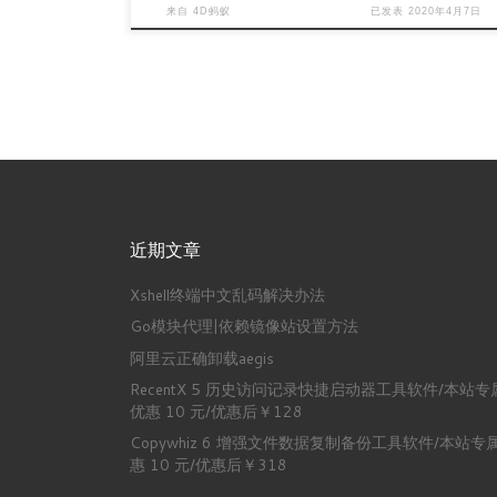
来自
4D蚂蚁
已发表
2020年4月7日
近期文章
Xshell终端中文乱码解决办法
Go模块代理|依赖镜像站设置方法
阿里云正确卸载aegis
RecentX 5 历史访问记录快捷启动器工具软件/本站专
优惠 10 元/优惠后￥128
Copywhiz 6 增强文件数据复制备份工具软件/本站专
惠 10 元/优惠后￥318