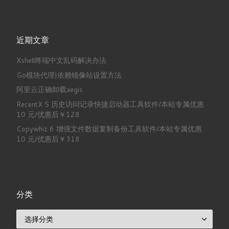
近期文章
Xshell终端中文乱码解决办法
Go模块代理|依赖镜像站设置方法
阿里云正确卸载aegis
RecentX 5 历史访问记录快捷启动器工具软件/本站专属优惠
10 元/优惠后￥128
Copywhiz 6 增强文件数据复制备份工具软件/本站专属优惠
10 元/优惠后￥318
分类
分类