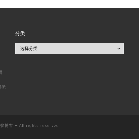
分类
分类
属
属优
D蚂蚁博客
– All rights reserved