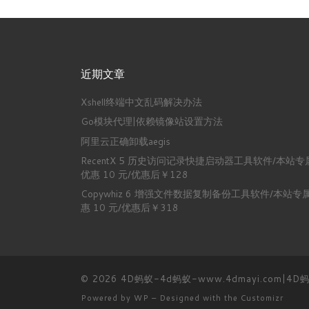
近期文章
Xshell终端中文乱码解决办法
Go模块代理|依赖镜像站设置方法
阿里云正确卸载aegis
RecentX 5 历史访问记录快捷启动器工具软件/本站专
优惠 10 元/优惠后￥128
Copywhiz 6 增强文件数据复制备份工具软件/本站专
惠 10 元/优惠后￥318
© 2026
4D蚂蚁-4d蚂蚁-www.4dmayi.com|4
Powered by
WP
– Designed with the
Customizr