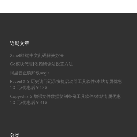
近期文章
Xshell终端中文乱码解决办法
Go模块代理|依赖镜像站设置方法
阿里云正确卸载aegis
RecentX 5 历史访问记录快捷启动器工具软件/本站专属优惠
10 元/优惠后￥128
Copywhiz 6 增强文件数据复制备份工具软件/本站专属优惠
10 元/优惠后￥318
分类