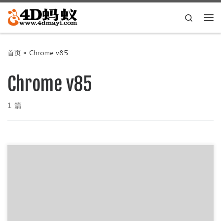
Skip to content
Search
主
首页
»
Chrome v85
Chrome v85
1 篇
谷歌今日发布了Chrome v85.0.4183.83官方简体中文正式
版，新变化不少，4D蚂蚁也来更新一下最新的Chrome v8 […]