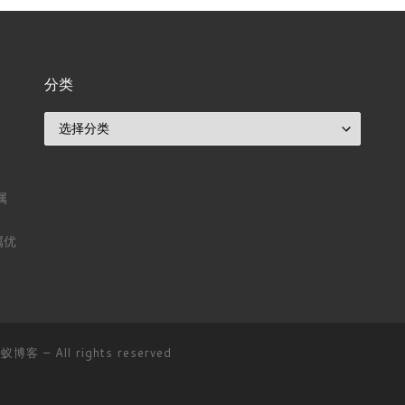
分类
分类
属
属优
D蚂蚁博客
– All rights reserved