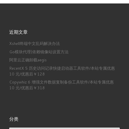
近期文章
Xshell终端中文乱码解决办法
Go模块代理|依赖镜像站设置方法
阿里云正确卸载aegis
RecentX 5 历史访问记录快捷启动器工具软件/本站专属优惠
10 元/优惠后￥128
Copywhiz 6 增强文件数据复制备份工具软件/本站专属优惠
10 元/优惠后￥318
分类