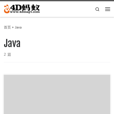
Skip to content
Search
主
首页
»
Java
Java
2 篇
众所周知，Oracle甲骨文官网的JDK下载还要注册登录，比较
麻烦，这里收集一下镜像站和网友做的JDK分发网站，直链下
载，国内CD […]