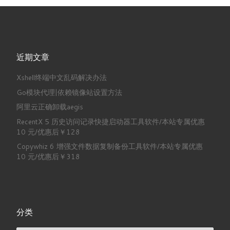
近期文章
Xshell终端中文乱码解决办法
Go模块代理|依赖镜像站设置方法
阿里云正确卸载aegis
RecentX 5 历史访问记录快捷启动器工具软件/本站专属优惠
10 元/优惠后￥128
Copywhiz 6 增强文件数据复制备份工具软件/本站专属优惠
10 元/优惠后￥318
分类