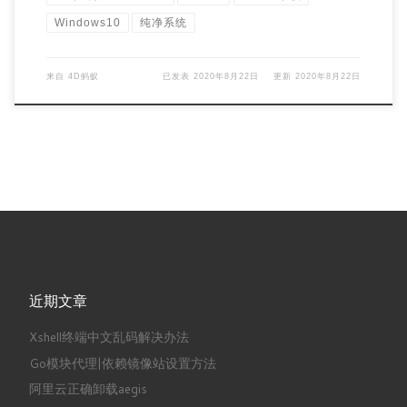
Windows10
纯净系统
来自
4D蚂蚁
已发表
2020年8月22日
更新
2020年8月22日
近期文章
Xshell终端中文乱码解决办法
Go模块代理|依赖镜像站设置方法
阿里云正确卸载aegis