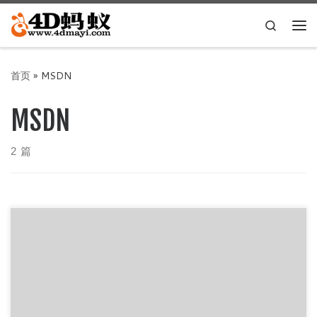
Skip to content
Search
主
首页
»
MSDN
MSDN
2 篇
【官方 MVS(MSDN)】[Windows 10 VB-20H2] 镜像更新
2021年3月 – 19042.867 […]