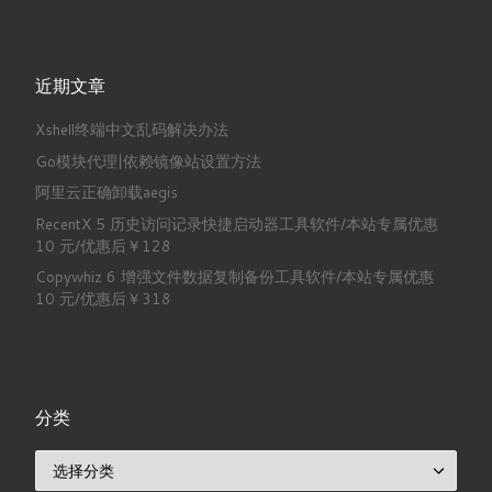
近期文章
Xshell终端中文乱码解决办法
Go模块代理|依赖镜像站设置方法
阿里云正确卸载aegis
RecentX 5 历史访问记录快捷启动器工具软件/本站专属优惠
10 元/优惠后￥128
Copywhiz 6 增强文件数据复制备份工具软件/本站专属优惠
10 元/优惠后￥318
分类
分类