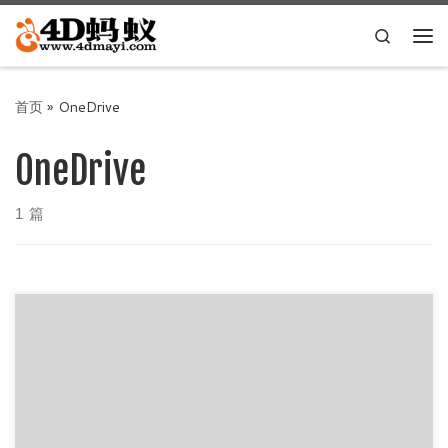
Skip to content
Search
主
首页
»
OneDrive
OneDrive
1 篇
经常有人会问我去哪里免费下载纯净的Windows10系统，一
般我都是推荐MSDN，但现在MSDN也不是很好用了，特别是
迅雷下载ed […]