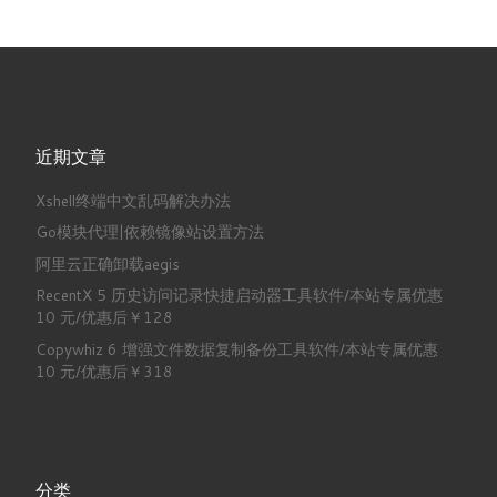
近期文章
Xshell终端中文乱码解决办法
Go模块代理|依赖镜像站设置方法
阿里云正确卸载aegis
RecentX 5 历史访问记录快捷启动器工具软件/本站专属优惠
10 元/优惠后￥128
Copywhiz 6 增强文件数据复制备份工具软件/本站专属优惠
10 元/优惠后￥318
分类