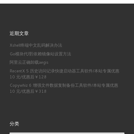
近期文章
Xshell终端中文乱码解决办法
Go模块代理|依赖镜像站设置方法
阿里云正确卸载aegis
RecentX 5 历史访问记录快捷启动器工具软件/本站专属优惠
10 元/优惠后￥128
Copywhiz 6 增强文件数据复制备份工具软件/本站专属优惠
10 元/优惠后￥318
分类