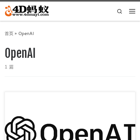
Skip to content
Search
主
首页
»
OpenAI
OpenAI
1 篇
Free ChatGPT Site List 这儿为你准备了众多免费好用的
ChatGPT镜像站点 ⭐:使用稳定，不受限，推荐 ?: […]