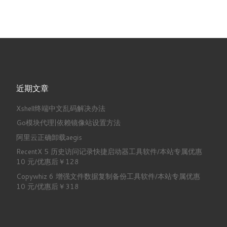
近期文章
Xshell终端中文乱码解决办法
Go模块代理|依赖镜像站设置方法
阿里云正确卸载aegis
RecentX 5 历史访问记录快捷启动器工具软件/本站专属优惠
10 元/优惠后￥128
Copywhiz 6 增强文件数据复制备份工具软件/本站专属优惠
10 元/优惠后￥318