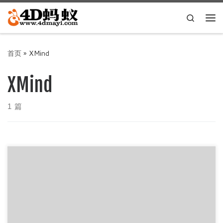
Skip to content
Search
主
首页
»
XMind
XMind
1 篇
XMind是一款思维导图软件，十分好用，但部分功能需要授权
才能用，4D蚂蚁在这里提供一个解锁会员的版本，XMind思
维导图_v1. […]