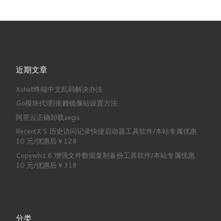
近期文章
Xshell终端中文乱码解决办法
Go模块代理|依赖镜像站设置方法
阿里云正确卸载aegis
RecentX 5 历史访问记录快捷启动器工具软件/本站专属优惠
10 元/优惠后￥128
Copywhiz 6 增强文件数据复制备份工具软件/本站专属优惠
10 元/优惠后￥318
分类