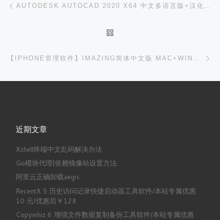
文章导航
AUTODESK AUTOCAD 2020 X64 中文多语言版+汉化版注册机-迅雷高速下载
返回文章列表
下
【IPHONE管理软件】IMAZING简体中文版 MAC+WINDOWS
近期文章
Xshell终端中文乱码解决办法
Go模块代理|依赖镜像站设置方法
阿里云正确卸载aegis
RecentX 5 历史访问记录快捷启动器工具软件/本站专属优惠
10 元/优惠后￥128
Copywhiz 6 增强文件数据复制备份工具软件/本站专属优惠