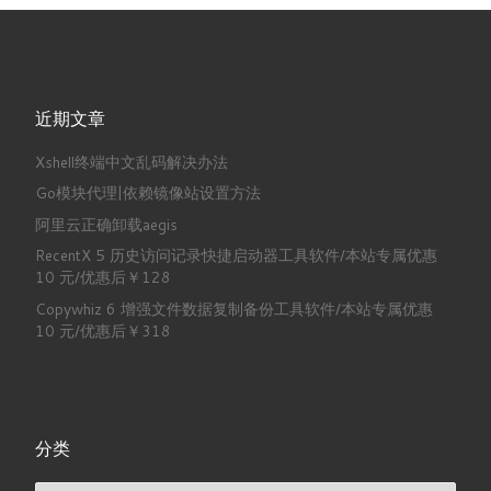
近期文章
Xshell终端中文乱码解决办法
Go模块代理|依赖镜像站设置方法
阿里云正确卸载aegis
RecentX 5 历史访问记录快捷启动器工具软件/本站专属优惠
10 元/优惠后￥128
Copywhiz 6 增强文件数据复制备份工具软件/本站专属优惠
10 元/优惠后￥318
分类
分类