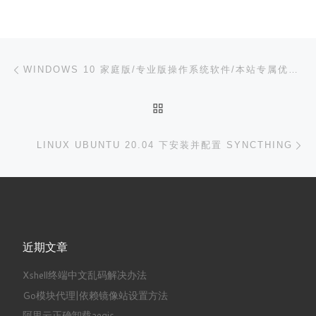
文章导航
上一篇
WINDOWS 10 家庭版/专业版操作系统软件/本站专属优惠 150 元/优惠后￥348
返回文章列表
下
LINUX UBUNTU 20.04 下安装并配置 SYNCTHING
近期文章
Xshell终端中文乱码解决办法
Go模块代理|依赖镜像站设置方法
阿里云正确卸载aegis