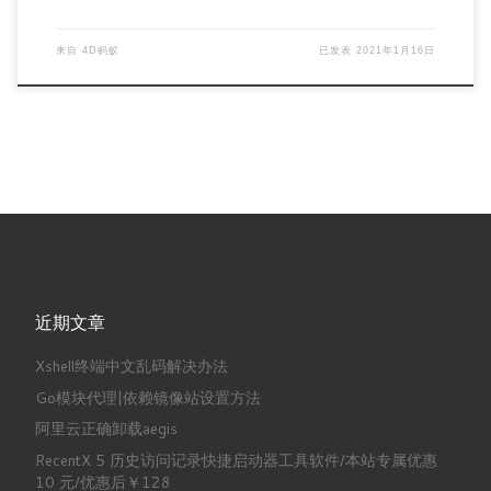
来自
4D蚂蚁
已发表
2021年1月16日
近期文章
Xshell终端中文乱码解决办法
Go模块代理|依赖镜像站设置方法
阿里云正确卸载aegis
RecentX 5 历史访问记录快捷启动器工具软件/本站专属优惠
10 元/优惠后￥128