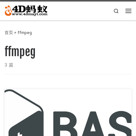
Skip to content
Search
主
首页
»
ffmpeg
ffmpeg
3 篇
前言 支持Windows、Linux；Windows下使用Git Bash运行即
可 下面的代码自己二选一 代码 for f in […]