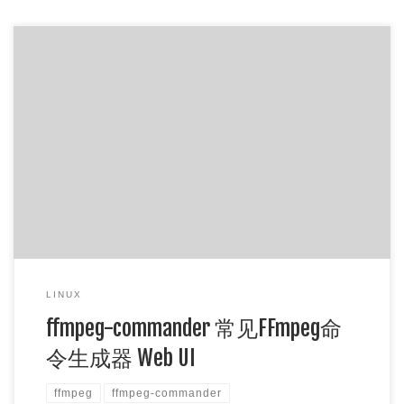
GitHub地址：https://github.com/alfg/ffmpeg-commander 演
示地址： https://a […]
LINUX
ffmpeg-commander 常见FFmpeg命
令生成器 Web UI
ffmpeg
ffmpeg-commander