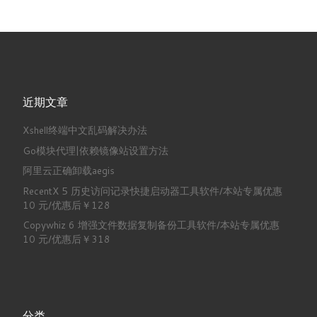
近期文章
Xshell终端中文乱码解决办法
Go模块代理|依赖镜像站设置方法
阿里云正确卸载aegis
RecentX 5 历史访问记录快捷启动器工具软件/本站专属优惠
10 元/优惠后￥128
Copywhiz 6 增强文件数据复制备份工具软件/本站专属优惠
10 元/优惠后￥318
分类