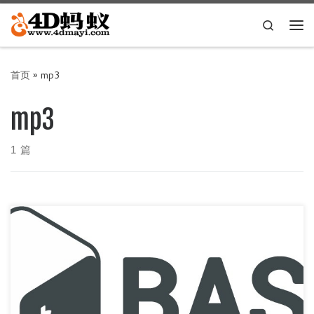
Skip to content
Search
主
首页
»
mp3
mp3
1 篇
前言 支持Windows、Linux；Windows下使用Git Bash运行即
可 下面的代码自己二选一 代码 for f in […]